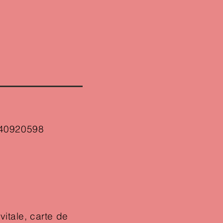
640920598
itale, carte de