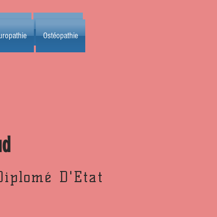
ropathie
Ostéopathie
uropathie
Ostéopathie
ud
Diplomé D'Etat