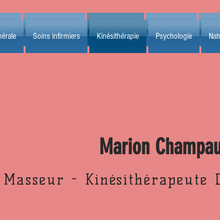
érale
Soins infirmiers
Kinésithérapie
Psychologie
Natu
érale
Soins infirmiers
Kinésithérapie
Psychologie
Nat
Marion Champa
Masseur - Kinésithérapeute 