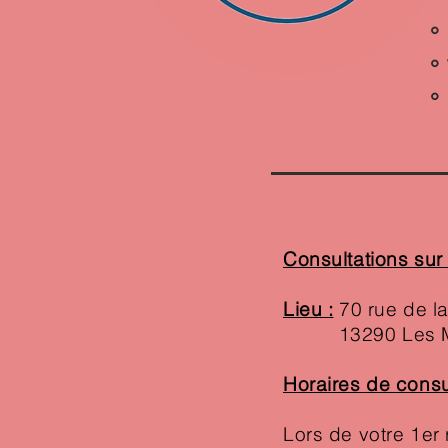
° 
° 
°
Consultations su
Lieu :
70 rue de la
13290 Les Mi
Horaires de consul
Lors de votre 1er 