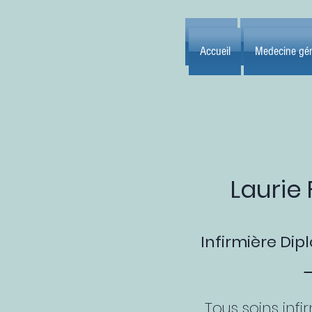
Accueil
Medecine gén
Accueil
Medecine gén
Laurie 
Infirmière Dip
Tous soins infi