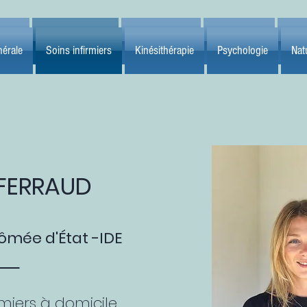
érale
Soins infirmiers
Kinésithérapie
Psychologie
Natu
érale
Soins infirmiers
Kinésithérapie
Psychologie
Nat
F
ERRAUD
lômée d'État -IDE
rmiers à domicile